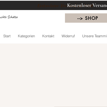
Kostenloser Versan
Kostenloser Versand ab 100€
chte Schätze
--> SHOP
Start
Kategorien
Kontakt
Widerruf
Unsere Teammit