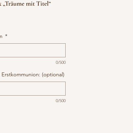
 „Träume mit Titel“
um
*
0/500
t Erstkommunion: (optional)
0/500