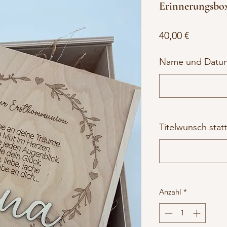
Erinnerungsbox
Preis
40,00 €
Name und Dat
Titelwunsch stat
Anzahl
*