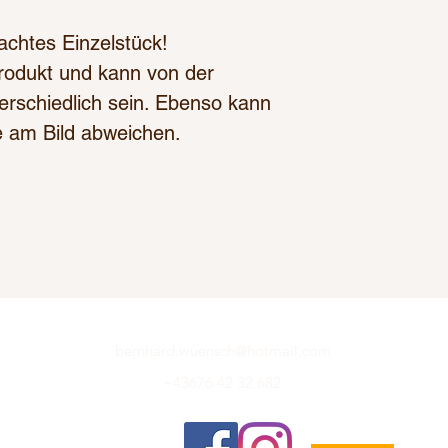
achtes Einzelstück!
 Produkt und kann von der
rschiedlich sein. Ebenso kann
e am Bild abweichen.
bernhard.wuensch@hotmail.com
+43676 42 32 682