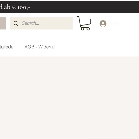
d ab € 100,-
Anmelden
glieder
AGB - Widerruf