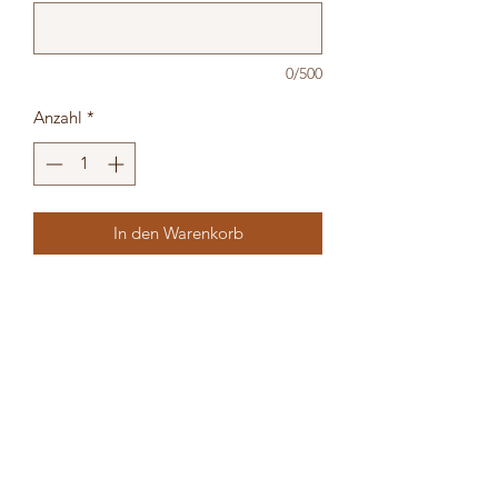
0/500
Anzahl
*
In den Warenkorb
Material: Acryl weiß und
silber
Maße: 28x23 cm
Individuelle Gestaltung
möglich, schreib uns einfach
eine Nachricht!