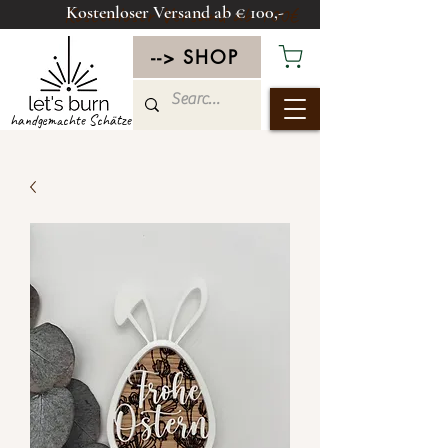
Kostenloser Versand ab € 100,-
Kostenloser Versand ab 100€
--> SHOP
handgemachte Schätze