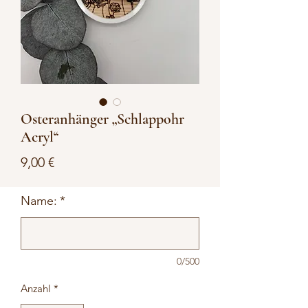
Osteranhänger „Schlappohr
Acryl“
Preis
9,00 €
Name:
*
0/500
Anzahl
*