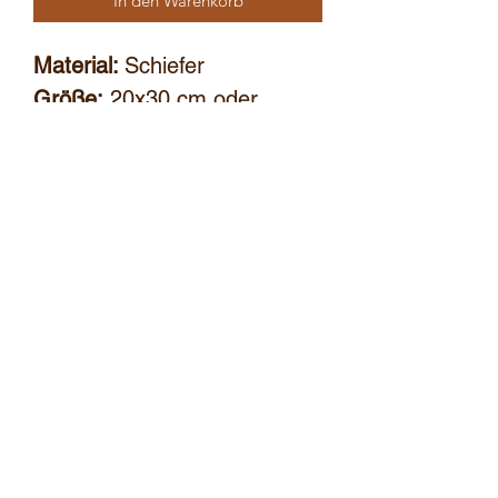
In den Warenkorb
Material:
Schiefer
Größe:
20x30 cm oder
30x40 cm
gebrannt, für den Außen-
und Innenbereich geeignet
auf Wunsch mit Schnur
bernhard.wuensch@hotmail.com
+43676 42 32 682
Widerruf