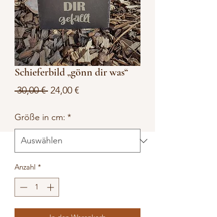
Schieferbild „gönn dir was“
Standardpreis
Sale-
 30,00 € 
24,00 €
Preis
Größe in cm:
*
Anzahl
*