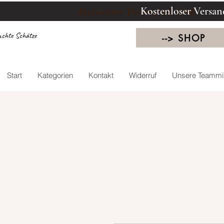
Kostenloser Versan
Kostenloser Versand ab 100€
chte Schätze
--> SHOP
Start
Kategorien
Kontakt
Widerruf
Unsere Teammit