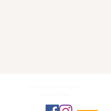
bernhard.wuensch@hotmail.com
+43676 42 32 682