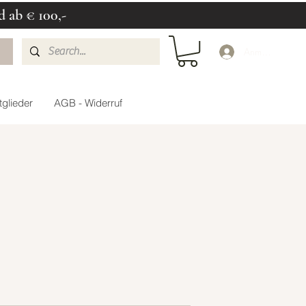
d ab € 100,-
Anmelden
glieder
AGB - Widerruf