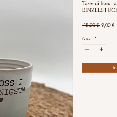
Tasse di hoss i
EINZELSTÜC
Standa
S
 15,00 € 
9,00 €
P
Anzahl
*
In