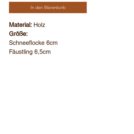
In den Warenkorb
Material:
Holz
Größe:
Schneeflocke 6cm
Fäustling 6,5cm
Tanne 7,5 cm
Einzeln zum kaufen oder im
3er Set
Im 3er Set erhältst du von
jeden Anhänger einmal
bernhard.wuensch@hotmail.com