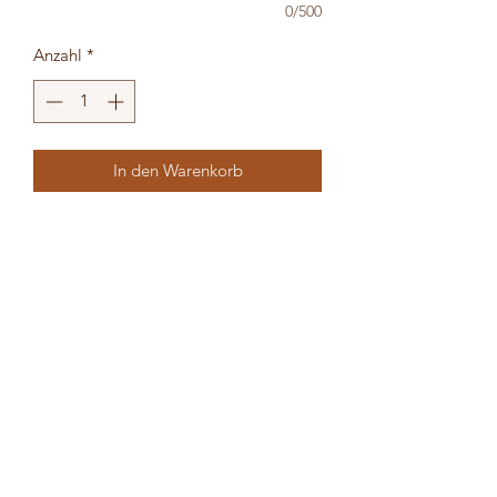
0/500
Anzahl
*
In den Warenkorb
Material:
Holz
Maße:
30x40 cm (Holz ohne
Sackerl)
personalisiert, individuelle
Gestaltung möglich
bernhard.wuensch@hotmail.com