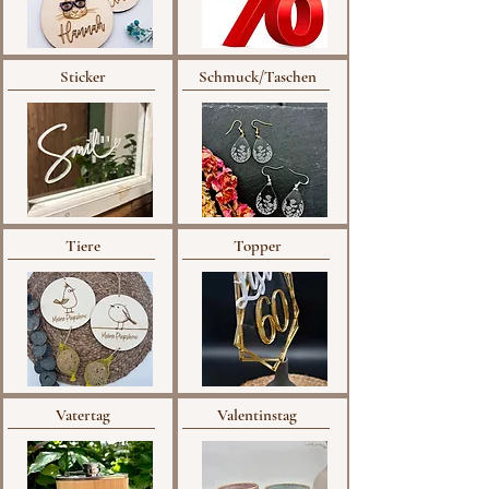
Sticker
Schmuck/Taschen
Tiere
Topper
Vatertag
Valentinstag