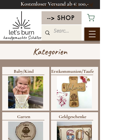
Kostenloser Versand ab € 100,-
Kostenloser Versand ab 100€
--> SHOP
handgemachte Schätze
Kategorien
Baby/Kind
Erstkommunion/Taufe
Garten
Geldgeschenke