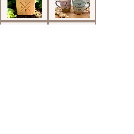
Weihnachten
Wohnen
Alle Produkte
bernhard.wuensch@hotmail.com