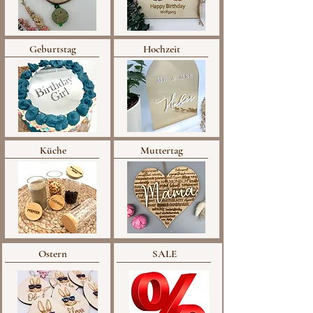
Geburtstag
Hochzeit
Küche
Muttertag
Ostern
SALE