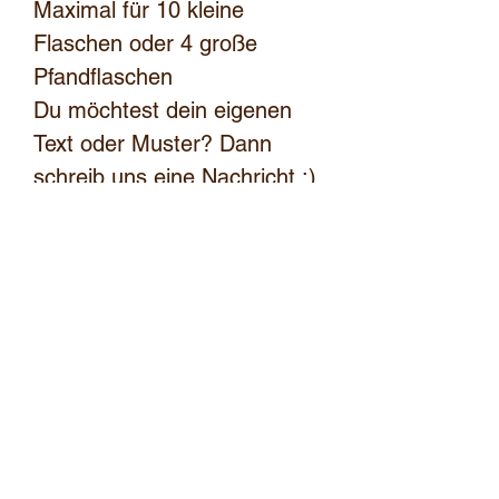
Maximal für 10 kleine
Flaschen oder 4 große
Pfandflaschen
Du möchtest dein eigenen
Text oder Muster? Dann
schreib uns eine Nachricht ;)
Achtung ‼️ Holz ist ein
natürliches Produkt, daher
kann die Farbe und
Maserung vom Symbolbild
abweichen.
bernhard.wuensch@hotmail.com
+43676 42 32 682