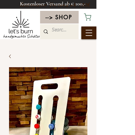
Kostenloser Versand ab € 100,-
Kostenloser Versand ab 100€
--> SHOP
handgemachte Schätze