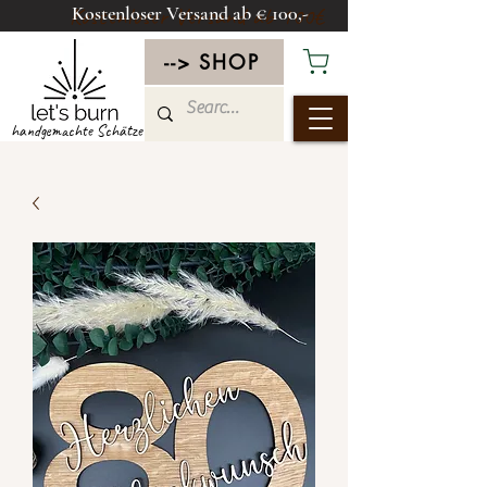
Kostenloser Versand ab € 100,-
Kostenloser Versand ab 100€
--> SHOP
handgemachte Schätze