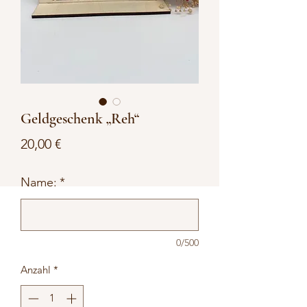
Geldgeschenk „Reh“
Preis
20,00 €
Name:
*
0/500
Anzahl
*