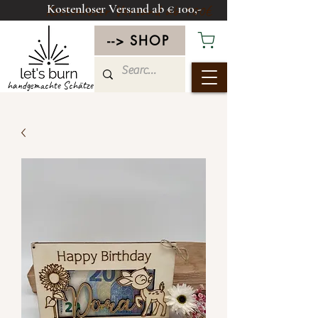
Kostenloser Versand ab € 100,-
Kostenloser Versand ab 100€
--> SHOP
handgemachte Schätze