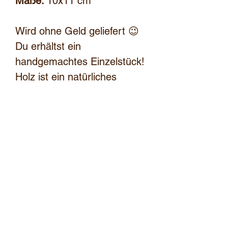
Maße:
10x11 cm
Wird ohne Geld geliefert 😉
Du erhältst ein
handgemachtes Einzelstück!
Holz ist ein natürliches
Produkt und kann von der
Maserung und Farbe
unterschiedlich sein. Ebenso
kann die Gravur von der
Farbe am Bild abweichen.
bernhard.wuensch@hotmail.com
+43676 42 32 682