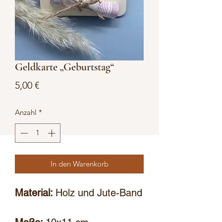
Geldkarte „Geburtstag“
Preis
5,00 €
Anzahl
*
In den Warenkorb
Material:
Holz und Jute-Band