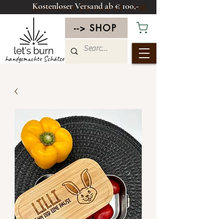
Kostenloser Versand ab € 100,-
Kostenloser Versand ab 100€
--> SHOP
handgemachte Schätze