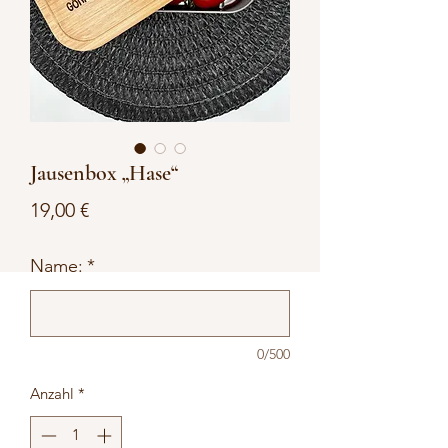
Jausenbox „Hase“
Preis
19,00 €
Name:
*
0/500
Anzahl
*