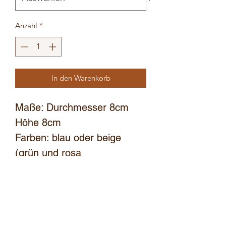
Anzahl
*
In den Warenkorb
Maße: Durchmesser 8cm
Höhe 8cm
Farben: blau oder beige
(grün und rosa
AUSVERKAUFT)
Preis gilt pro Becher.
Du möchtest einen eigen
Spruch oder Symbol auf