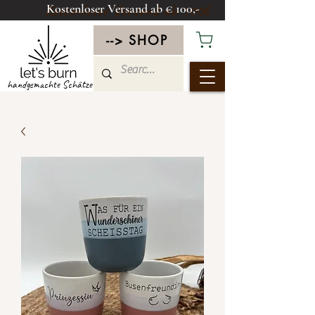
Kostenloser Versand ab € 100,-
Kostenloser Versand ab 100€
--> SHOP
handgemachte Schätze