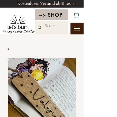
Kostenloser Versand ab € 100,-
Kostenloser Versand ab 100€
--> SHOP
handgemachte Schätze