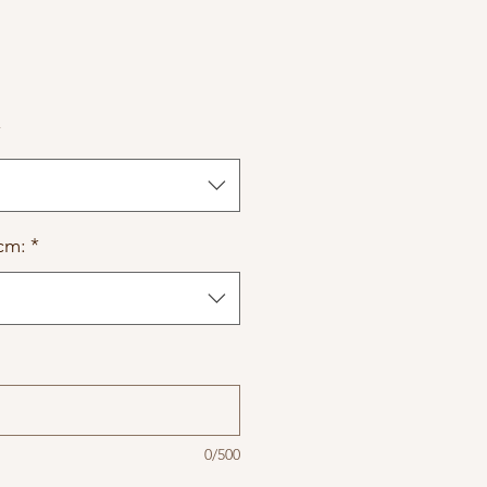
*
cm:
*
0/500