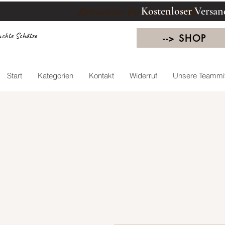
Kostenloser Versan
Kostenloser Versand ab 100€
chte Schätze
--> SHOP
Start
Kategorien
Kontakt
Widerruf
Unsere Teammit