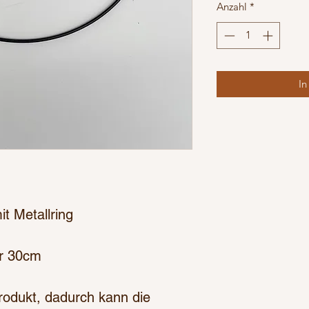
Anzahl
*
In
it Metallring
r 30cm
Produkt, dadurch kann die