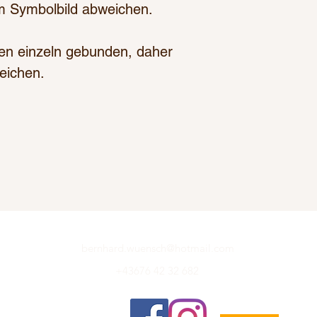
 Symbolbild abweichen.
en einzeln gebunden, daher
eichen.
bernhard.wuensch@hotmail.com
+43676 42 32 682