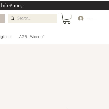
d ab € 100,-
Anmelden
glieder
AGB - Widerruf