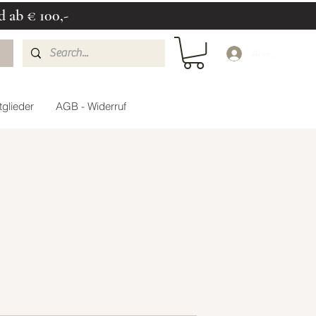
d ab € 100,-
Anmelden
glieder
AGB - Widerruf