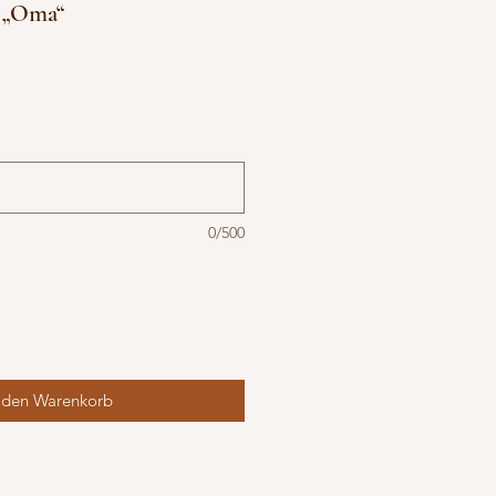
z „Oma“
0/500
 den Warenkorb