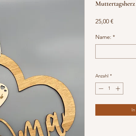
Muttertagsher
Preis
25,00 €
Name:
*
Anzahl
*
In