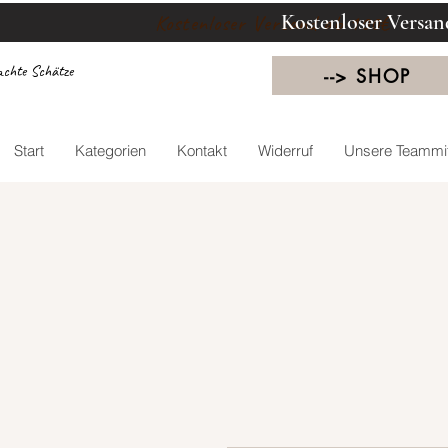
Kostenloser Versan
Kostenloser Versand ab 100€
chte Schätze
--> SHOP
Start
Kategorien
Kontakt
Widerruf
Unsere Teammit