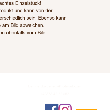
achtes Einzelstück!
 Produkt und kann von der
rschiedlich sein. Ebenso kann
e am Bild abweichen.
n ebenfalls vom Bild
bernhard.wuensch@hotmail.com
+43676 42 32 682