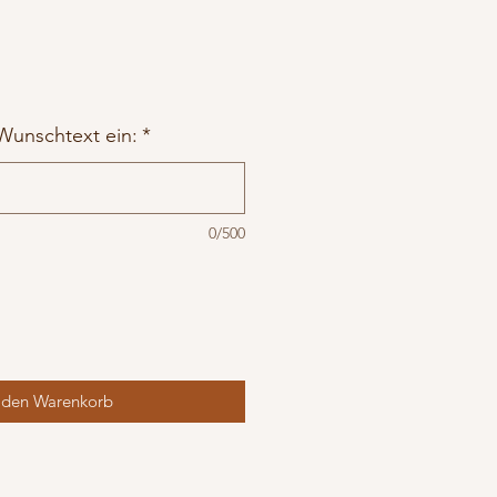
Wunschtext ein:
*
0/500
 den Warenkorb