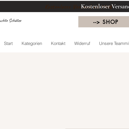
Kostenloser Versan
Kostenloser Versand ab 100€
chte Schätze
--> SHOP
Start
Kategorien
Kontakt
Widerruf
Unsere Teammit