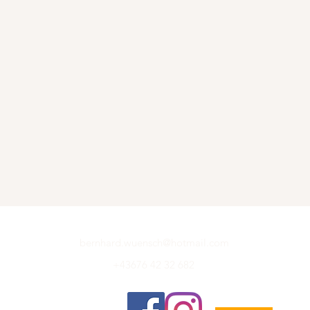
bernhard.wuensch@hotmail.com
+43676 42 32 682