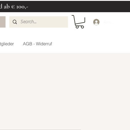
d ab € 100,-
Anmelden
glieder
AGB - Widerruf