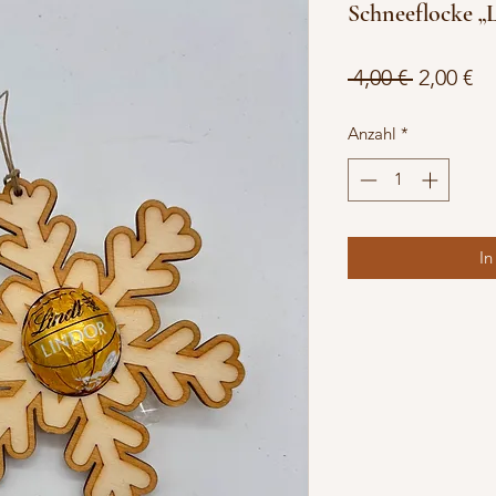
Schneeflocke „
Standar
Sa
 4,00 € 
2,00 €
Pr
Anzahl
*
In