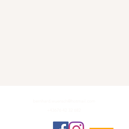
bernhard.wuensch@hotmail.com
+43676 42 32 682