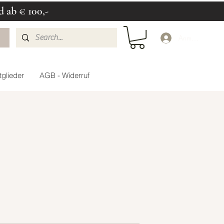
d ab € 100,-
Anmelden
glieder
AGB - Widerruf