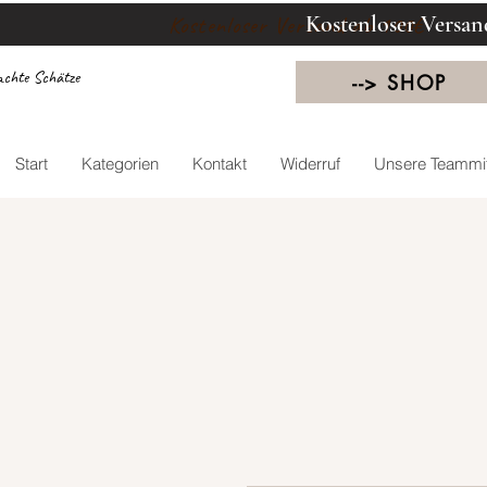
Kostenloser Versan
Kostenloser Versand ab 100€
chte Schätze
--> SHOP
Start
Kategorien
Kontakt
Widerruf
Unsere Teammit