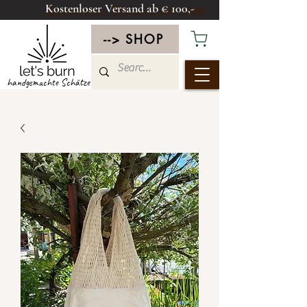
Kostenloser Versand ab € 100,-
Kostenloser Versand ab 100€
--> SHOP
handgemachte Schätze