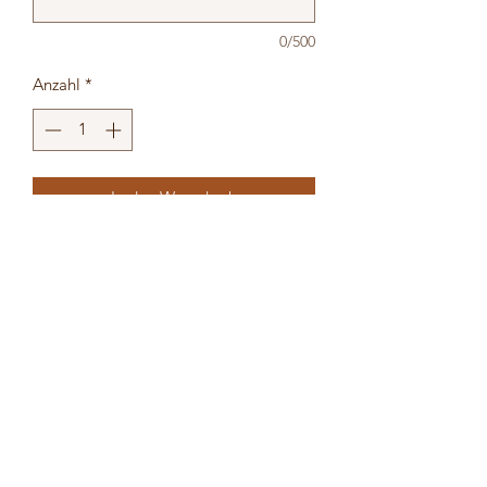
0/500
Anzahl
*
In den Warenkorb
Material:
Holz
Durchmesser:
20cm
individuelle Gestaltung und
Personalisierung
bernhard.wuensch@hotmail.com
+43676 42 32 682