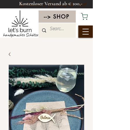
Kostenloser Versand ab € 100,-
Kostenloser Versand ab 100€
--> SHOP
handgemachte Schätze