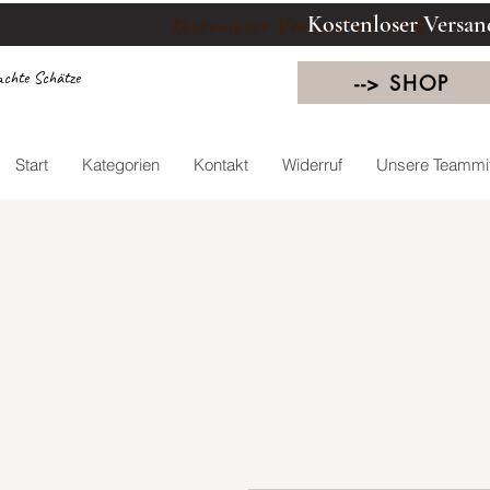
Kostenloser Versan
Kostenloser Versand ab 100€
chte Schätze
--> SHOP
Start
Kategorien
Kontakt
Widerruf
Unsere Teammit