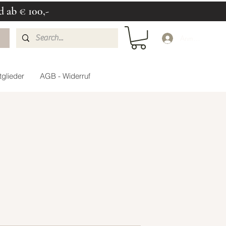
d ab € 100,-
Anmelden
glieder
AGB - Widerruf