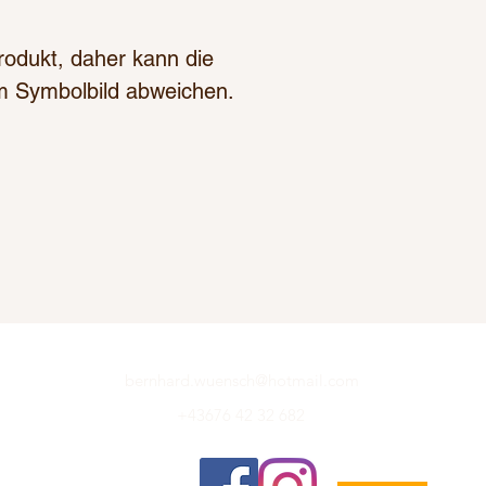
Produkt, daher kann die
 Symbolbild abweichen.
bernhard.wuensch@hotmail.com
+43676 42 32 682