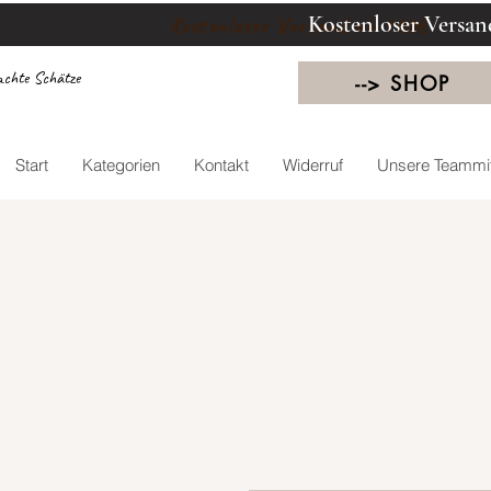
Kostenloser Versan
Kostenloser Versand ab 100€
chte Schätze
--> SHOP
Start
Kategorien
Kontakt
Widerruf
Unsere Teammit