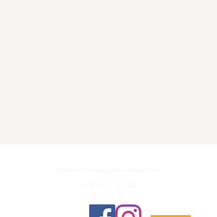
bernhard.wuensch@hotmail.com
+43676 42 32 682