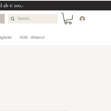
d ab € 100,-
Anmelden
glieder
AGB - Widerruf