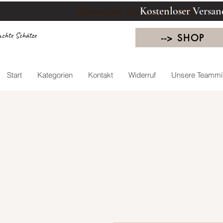
Kostenloser Versan
Kostenloser Versand ab 100€
chte Schätze
--> SHOP
Start
Kategorien
Kontakt
Widerruf
Unsere Teammit