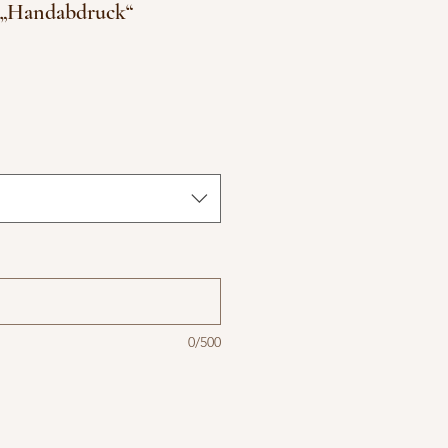
d „Handabdruck“
0/500