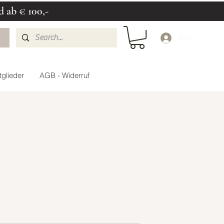
d ab € 100,-
Anmelden
glieder
AGB - Widerruf