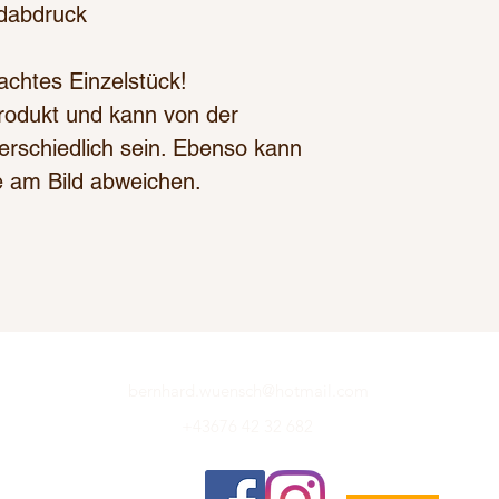
dabdruck
achtes Einzelstück!
 Produkt und kann von der
rschiedlich sein. Ebenso kann
e am Bild abweichen.
bernhard.wuensch@hotmail.com
+43676 42 32 682