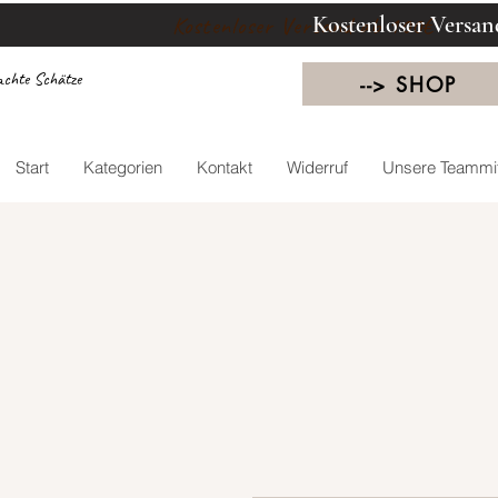
Kostenloser Versan
Kostenloser Versand ab 100€
chte Schätze
--> SHOP
Start
Kategorien
Kontakt
Widerruf
Unsere Teammit