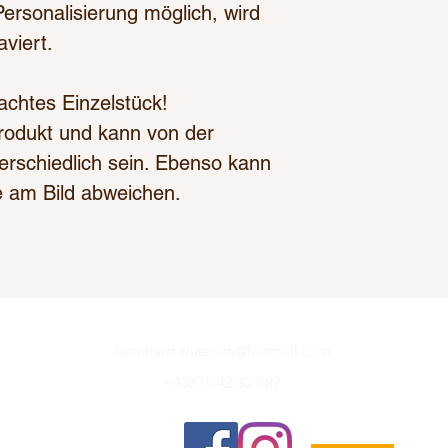
Personalisierung möglich, wird
viert.
achtes Einzelstück!
 Produkt und kann von der
rschiedlich sein. Ebenso kann
e am Bild abweichen.
bernhard.wuensch@hotmail.com
+43676 42 32 682