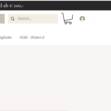
d ab € 100,-
Anmelden
glieder
AGB - Widerruf