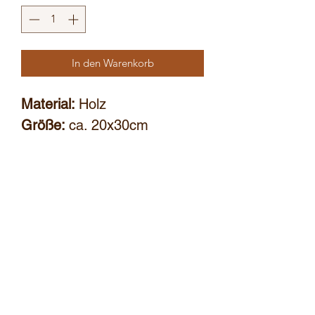
In den Warenkorb
Material:
Holz
Größe:
ca. 20x30cm
Individuelle Gestaltung und
Personalisierung
Holz ist ein natürliches
Produkt. Das heißt die Größe
und Maserung kann vom
Foto abweichen.
bernhard.wuensch@hotmail.com