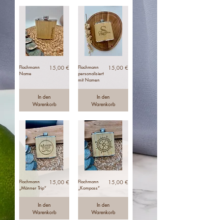
Flachmann
Preis
Flachmann
Preis
15,00 €
15,00 €
Name
personalisiert
mit Namen
In den
In den
Warenkorb
Warenkorb
Flachmann
Preis
Flachmann
Preis
15,00 €
15,00 €
„Männer Trip“
„Kompass“
In den
In den
Warenkorb
Warenkorb